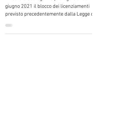
licenziamenti
Il Decreto Sostegni ha prorogato al 30
giugno 2021 il blocco dei licenziamenti
previsto precedentemente dalla Legge di
bilancio fino al...