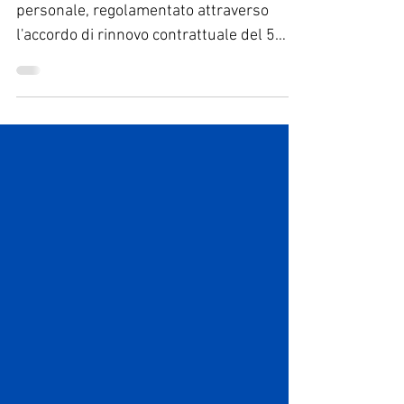
Il sistema di inquadramento del
personale, regolamentato attraverso
l'accordo di rinnovo contrattuale del 5
febbraio 2021 viene di fatto...