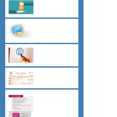
Il principio del salario giusto
D.L.62/2026
Malattia a cavallo di due anni
oltre 180 giorni
Indici sintetici di affidabilità
contributiva (ISAC)
Dichiarazione 730/2026
Sicurezza sul lavoro obblighi
di Legge