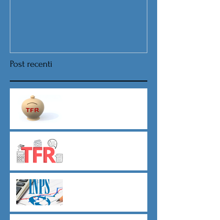
Post recenti
Nuova procedura per la scelta
destinazione TFR da Luglio
TFR novità silenzio- assenso
dal 01 luglio
Agevolazioni contributive
assunzioni D.L.62/2026