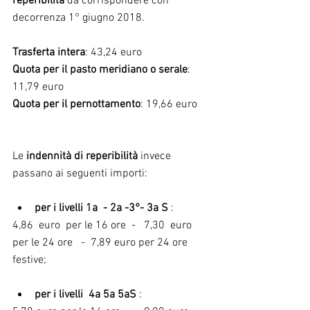
reperibilità
 da corrispondere con 
decorrenza 1° giugno 2018. 
Trasferta intera
: 43,24 euro
Quota per il pasto meridiano o serale
: 
11,79 euro
Quota per il pernottamento
: 19,66 euro
Le 
indennità di reperibilità
 invece 
passano ai seguenti importi: 
per i livelli 1a  - 2a -3°- 3a S 
:    
4,86  euro  per le 16 ore  -   7,30  euro 
per le 24 ore   -  7,89 euro per 24 ore 
festive;
per i livelli  4a 5a 5aS 
:    