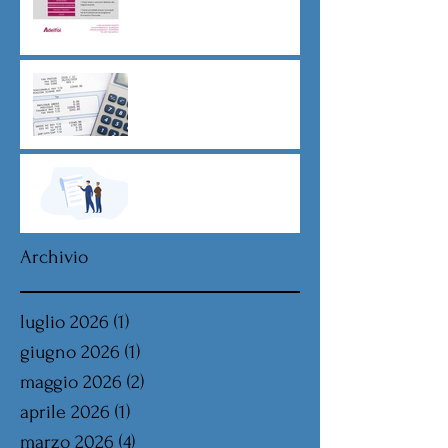
CU sostitutiva colf e badanti
2026 redditi 2025
Dovere di riservatezza e
patto di non concorrenza
Archivio
luglio 2026
(1)
1 post
giugno 2026
(1)
1 post
maggio 2026
(2)
2 post
aprile 2026
(1)
1 post
marzo 2026
(4)
4 post