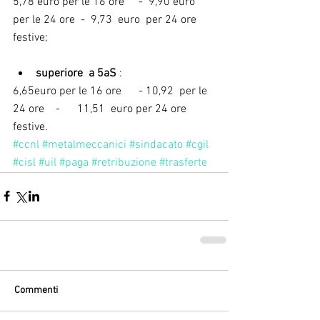
5,78 euro per le 16 ore     -  9,90 euro  
per le 24 ore  -  9,73  euro  per 24 ore 
festive;
superiore  a 5aS
 :              
6,65euro per le 16 ore      - 10,92  per le 
24 ore    -      11,51  euro per 24 ore 
festive.
#ccnl
#metalmeccanici
#sindacato
#cgil
#cisl
#uil
#paga
#retribuzione
#trasferte
Commenti