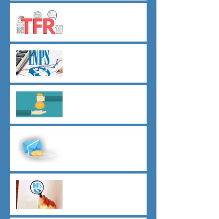
TFR novità silenzio- assenso
dal 01 luglio
Agevolazioni contributive
assunzioni D.L.62/2026
Il principio del salario giusto
D.L.62/2026
Malattia a cavallo di due anni
oltre 180 giorni
Indici sintetici di affidabilità
contributiva (ISAC)