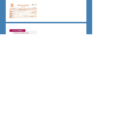
Dichiarazione 730/2026
Sicurezza sul lavoro obblighi
di Legge
CU sostitutiva colf e badanti
2026 redditi 2025
Dovere di riservatezza e
patto di non concorrenza
Archivio