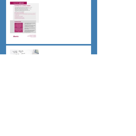
Sicurezza sul lavoro obblighi
di Legge
CU sostitutiva colf e badanti
2026 redditi 2025
Dovere di riservatezza e
patto di non concorrenza
Archivio
luglio 2026
(1)
1 post
giugno 2026
(1)
1 post