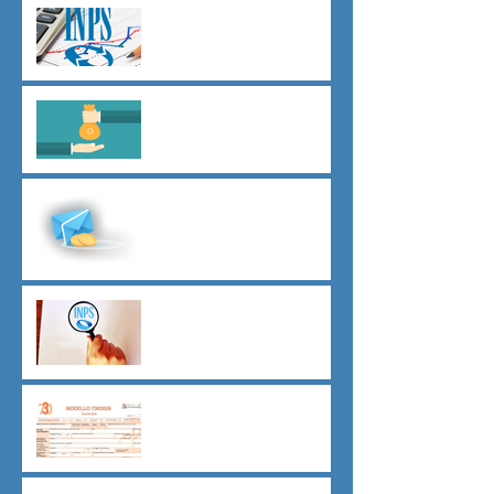
Agevolazioni contributive
assunzioni D.L.62/2026
Il principio del salario giusto
D.L.62/2026
Malattia a cavallo di due anni
oltre 180 giorni
Indici sintetici di affidabilità
contributiva (ISAC)
Dichiarazione 730/2026