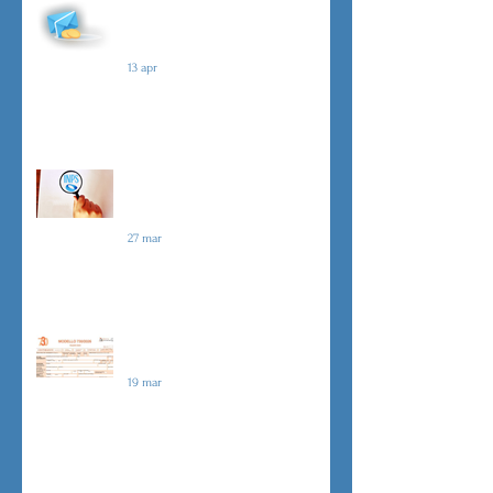
Malattia a cavallo di due anni oltre
180 giorni
13 apr
Indici sintetici di affidabilità
contributiva (ISAC)
27 mar
Dichiarazione 730/2026
19 mar