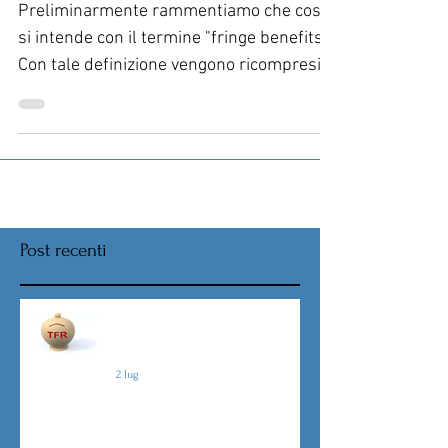
altre novità
Preliminarmente rammentiamo che cosa
si intende con il termine "fringe benefits".
Con tale definizione vengono ricompresi
quegli elementi...
Post recenti
Nuova procedura per la scelta
destinazione TFR da Luglio
2 lug