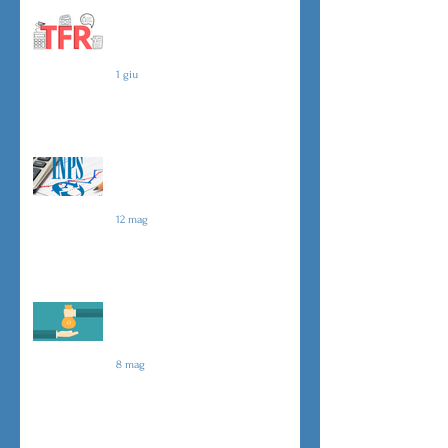
TFR novità silenzio- assenso dal
01 luglio
1 giu
Agevolazioni contributive
assunzioni D.L.62/2026
12 mag
Il principio del salario giusto
D.L.62/2026
8 mag