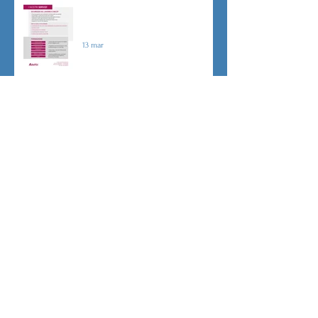
Sicurezza sul lavoro obblighi di
Legge
13 mar
CU sostitutiva colf e badanti 2026
redditi 2025
3 mar
Dovere di riservatezza e patto di
non concorrenza