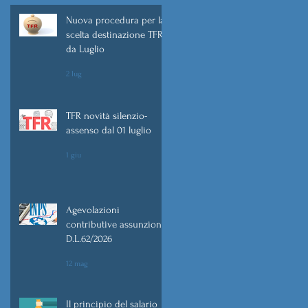
Nuova procedura per la
scelta destinazione TFR
da Luglio
2 lug
o
TFR novità silenzio-
n
assenso dal 01 luglio
1 giu
.
Agevolazioni
contributive assunzioni
D.L.62/2026
12 mag
Il principio del salario