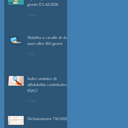
giusto D.L.62/2026
8 mag
Malattia a cavallo di due
anni oltre 180 giorni
13 apr
Indici sintetici di
affidabilità contributiva
(ISAC)
27 mar
Dichiarazione 730/2026