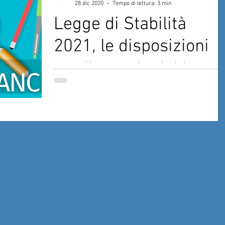
28 dic 2020
Tempo di lettura: 3 min
Legge di Stabilità
2021, le disposizioni
per il mondo del lavor
Nonostante la Legge di Stabilità sia ancora i
corso di approvazione (difatti al momento è
stato effettuato il passaggio alla Camera dei..