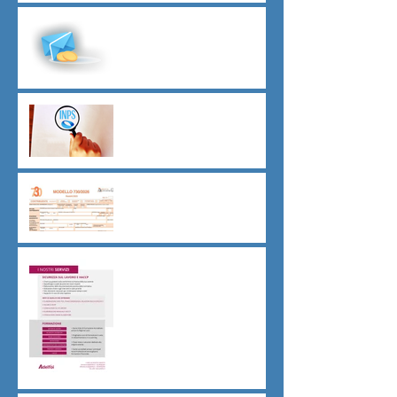
Malattia a cavallo di due anni
oltre 180 giorni
Indici sintetici di affidabilità
contributiva (ISAC)
Dichiarazione 730/2026
Sicurezza sul lavoro obblighi
di Legge