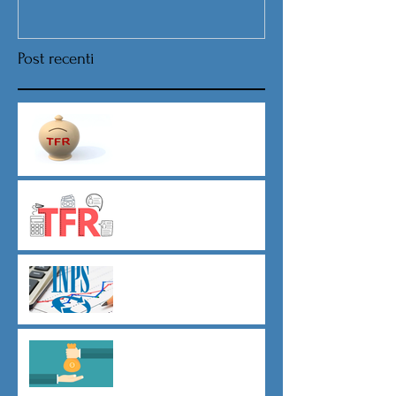
Post recenti
Nuova procedura per la scelta
destinazione TFR da Luglio
TFR novità silenzio- assenso
dal 01 luglio
Agevolazioni contributive
assunzioni D.L.62/2026
Il principio del salario giusto
D.L.62/2026