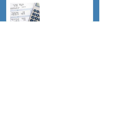
CU sostitutiva colf e badanti
2026 redditi 2025
Dovere di riservatezza e
patto di non concorrenza
Archivio
luglio 2026
(1)
1 post
giugno 2026
(1)
1 post
maggio 2026
(2)
2 post
aprile 2026
(1)
1 post
marzo 2026
(4)
4 post
febbraio 2026
(2)
2 post
gennaio 2026
(1)
1 post