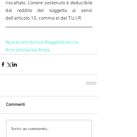
riscattato. L’onere sostenuto è deducibile 
dal reddito del soggetto ai sensi 
dell’articolo 10, comma e) del T.U.I.R.
#pacecontributiva
#leggedibilancio
#riscattolaurea
#inps
Commenti
Scrivi un commento...