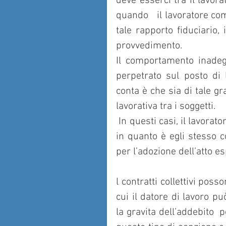
deve esserci tra il lavora
quando   il lavoratore co
tale rapporto fiduciario,
provvedimento. 
Il comportamento inadeg
perpetrato sul posto di l
conta è che sia di tale gr
lavorativa tra i soggetti.
 In questi casi, il lavoratore perde anche il diritto all’indennità di preavviso, 
in quanto è egli stesso 
per l’adozione dell’atto es
l contratti collettivi pos
cui il datore di lavoro pu
la gravita dell’addebito  