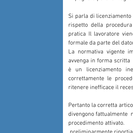
Si parla di licenziamento 
rispetto della procedura 
pratica Il lavoratore vie
formale da parte del dator
La normativa vigente im
avvenga in forma scritta
è un licenziamento inef
correttamente le proced
ritenere inefficace il rece
Pertanto la corretta artic
divengono fattualmente  no
procedimento attivato.
 preliminarmente riportiamo i riferimenti di Legge  che articolano  la 