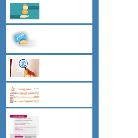
Il principio del salario giusto
D.L.62/2026
Malattia a cavallo di due anni
oltre 180 giorni
Indici sintetici di affidabilità
contributiva (ISAC)
Dichiarazione 730/2026
Sicurezza sul lavoro obblighi
di Legge