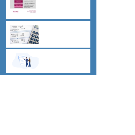
CU sostitutiva colf e badanti
2026 redditi 2025
Dovere di riservatezza e
patto di non concorrenza
Archivio
luglio 2026
(1)
1 post
giugno 2026
(1)
1 post
maggio 2026
(2)
2 post
aprile 2026
(1)
1 post