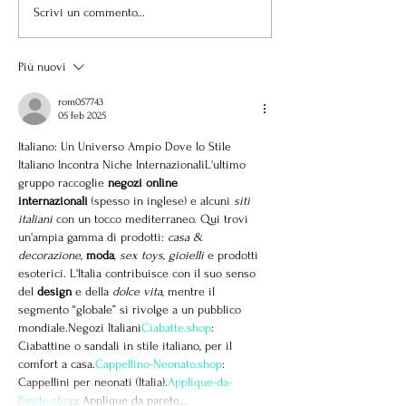
Scrivi un commento...
Più nuovi
rom057743
05 feb 2025
Italiano: Un Universo Ampio Dove lo Stile 
Italiano Incontra Niche InternazionaliL'ultimo 
gruppo raccoglie 
negozi online 
internazionali
 (spesso in inglese) e alcuni 
siti 
italiani
 con un tocco mediterraneo. Qui trovi 
un'ampia gamma di prodotti: 
casa & 
decorazione
, 
moda
, 
sex toys
, 
gioielli
 e prodotti 
esoterici. L'Italia contribuisce con il suo senso 
del 
design
 e della 
dolce vita
, mentre il 
segmento “globale” si rivolge a un pubblico 
mondiale.Negozi 
Italiani
Ciabatte.shop
: 
Ciabattine o sandali in stile italiano, per il 
comfort a 
casa.
Cappellino-Neonato.shop
: 
Cappellini per neonati (Italia).
Applique-da-
Parete.shop
: Applique da parete,…