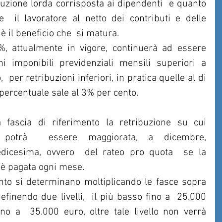
ibuzione lorda corrisposta ai dipendenti  e quanto 
  il lavoratore al netto dei contributi e delle 
 il beneficio che  si matura.
2%, attualmente in vigore, continuerà ad essere 
ni imponibili previdenziali mensili superiori a 
 per retribuzioni inferiori, in pratica quelle al di 
 percentuale sale al 3% per cento. 
 fascia di riferimento la retribuzione su cui 
io potrà  essere maggiorata, a dicembre, 
edicesima, ovvero  del rateo pro quota  se la 
è pagata ogni mese.
ento si determinano moltiplicando le fasce sopra 
definendo due livelli,  il più basso fino a  25.000 
no a  35.000 euro, oltre tale livello non verrà 