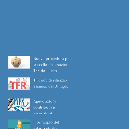
Nuova procedura per
la scelta destinazione
TFR da Luglio
TFR novità silenzio-
assenso dal 01 luglio
Agevolazioni
contributive
assunzioni
D.L.62/2026
Il principio del
salario giusto