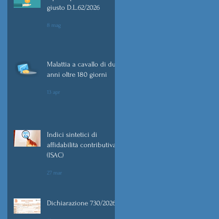
t
giusto D.L.62/2026
8 mag
Malattia a cavallo di due
anni oltre 180 giorni
13 apr
Indici sintetici di
affidabilità contributiva
(ISAC)
27 mar
Dichiarazione 730/2026