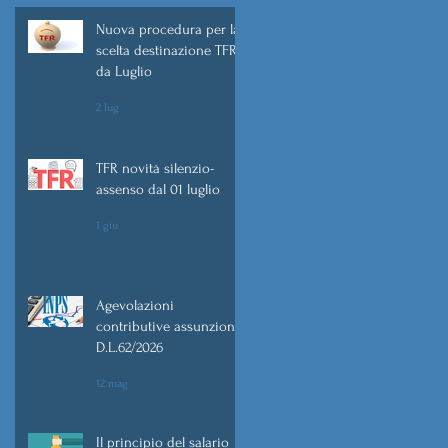
Nuova procedura per la
5
scelta destinazione TFR
da Luglio
2 lug
à
TFR novità silenzio-
assenso dal 01 luglio
1 giu
Agevolazioni
contributive assunzioni
D.L.62/2026
12 mag
Il principio del salario