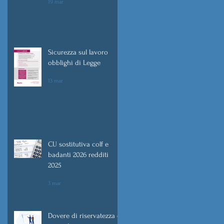
19 mar
a
Sicurezza sul lavoro
obblighi di Legge
13 mar
CU sostitutiva colf e
badanti 2026 redditi
2025
3 mar
Dovere di riservatezza e