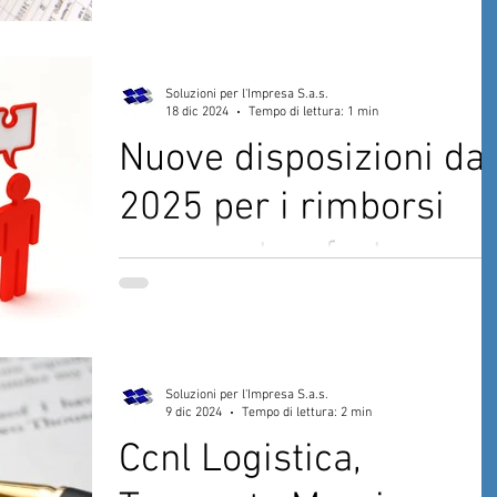
Si profila una modifica sul calcolo del benefi
per le auto concesse in uso promiscuo ai
lavoratori, difatti dal prossimo anno,
Soluzioni per l'Impresa S.a.s.
secondo...
18 dic 2024
Tempo di lettura: 1 min
Nuove disposizioni dal
2025 per i rimborsi
spese e trasferta
Tra le norme della Legge di Bilancio in corso
di approvazione definitiva viene introdotta la
tracciabilità obbligatoria per le spese di...
Soluzioni per l'Impresa S.a.s.
9 dic 2024
Tempo di lettura: 2 min
Ccnl Logistica,