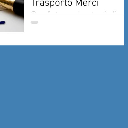
Trasporto Merci
Confetra – Ipotesi di
accordo
Lo scorso 6 dicembre è stata sottoscritta un
ipotesi di accordo tra le organizzazioni
datoriali e sindacali (Filt-Cgil, Fit-Cisl,...