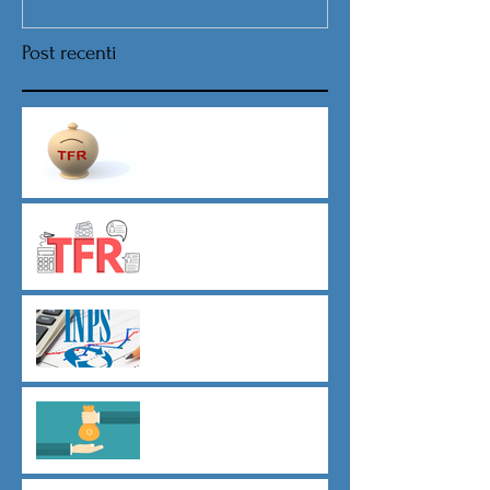
Post recenti
Nuova procedura per la scelta
destinazione TFR da Luglio
TFR novità silenzio- assenso
dal 01 luglio
Agevolazioni contributive
assunzioni D.L.62/2026
Il principio del salario giusto
D.L.62/2026