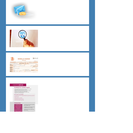
Malattia a cavallo di due anni
oltre 180 giorni
Indici sintetici di affidabilità
contributiva (ISAC)
Dichiarazione 730/2026
Sicurezza sul lavoro obblighi
di Legge
CU sostitutiva colf e badanti