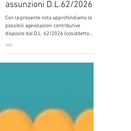
Agevolazioni contributive
assunzioni D.L.62/2026
Con la presente nota approfondiamo le
possibili agevolazioni contributive
disposte dal D.L. 62/2026 (cosiddetto
decreto primo maggio). Nella precedente
nota sempre connessa al citato decreto
abbiamo analizzato le condizioni per poter
attivare eventuali agevolazioni
contributive e ribadiamo che il requisito
sostanziale è l’applicazione delle norme
del CCNL di riferimento siglato tra
organizzazioni datoriali e sindacali
maggiormente rappresentative e definito
CCNL leader. Difat