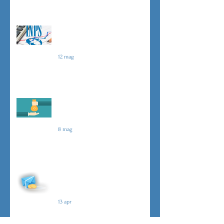
01 luglio
1 giu
Agevolazioni contributive
assunzioni D.L.62/2026
12 mag
Il principio del salario giusto
D.L.62/2026
8 mag
Malattia a cavallo di due anni oltre