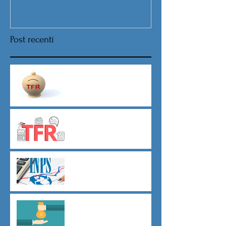
Post recenti
Nuova procedura per la scelta
destinazione TFR da Luglio
TFR novità silenzio- assenso
dal 01 luglio
Agevolazioni contributive
assunzioni D.L.62/2026
Il principio del salario giusto
D.L.62/2026