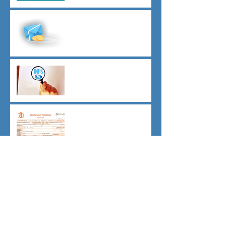
Malattia a cavallo di due anni
oltre 180 giorni
Indici sintetici di affidabilità
contributiva (ISAC)
Dichiarazione 730/2026
Sicurezza sul lavoro obblighi
di Legge