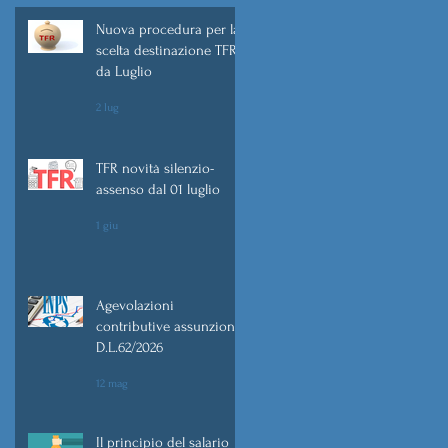
Nuova procedura per la
scelta destinazione TFR
da Luglio
2 lug
TFR novità silenzio-
assenso dal 01 luglio
1 giu
ne
Agevolazioni
contributive assunzioni
D.L.62/2026
12 mag
Il principio del salario