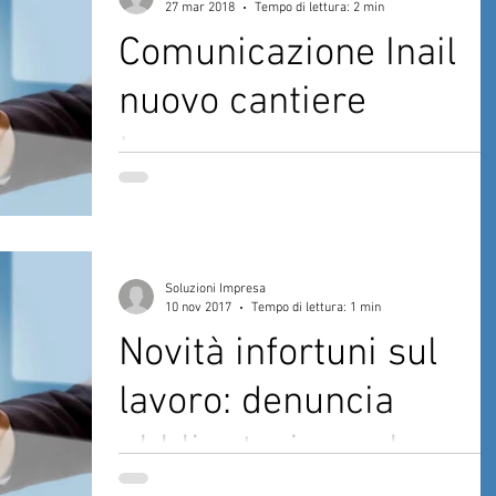
27 mar 2018
Tempo di lettura: 2 min
Comunicazione Inail
nuovo cantiere
temporaneo
Nel presente articolo analizziamo le
casistiche in cui è necessario effettuare la
denuncia di nuovo lavoro e i limiti di esenzio
Soluzioni Impresa
posti dal
10 nov 2017
Tempo di lettura: 1 min
Novità infortuni sul
lavoro: denuncia
obbligatoria anche per