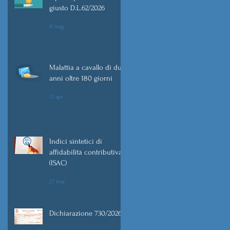
giusto D.L.62/2026
8 mag
Malattia a cavallo di due
anni oltre 180 giorni
13 apr
Indici sintetici di
affidabilità contributiva
(ISAC)
27 mar
Dichiarazione 730/2026