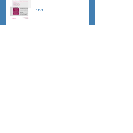
Sicurezza sul lavoro obblighi di
Legge
13 mar
CU sostitutiva colf e badanti 2026
redditi 2025
3 mar
Dovere di riservatezza e patto di
non concorrenza
13 feb