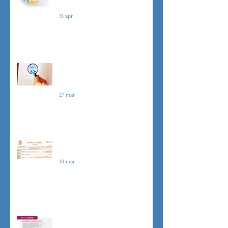
Malattia a cavallo di due anni oltre
180 giorni
13 apr
Indici sintetici di affidabilità
contributiva (ISAC)
27 mar
Dichiarazione 730/2026
19 mar