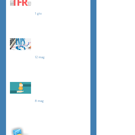
TFR novità silenzio- assenso dal
01 luglio
1 giu
Agevolazioni contributive
assunzioni D.L.62/2026
12 mag
Il principio del salario giusto
D.L.62/2026
8 mag