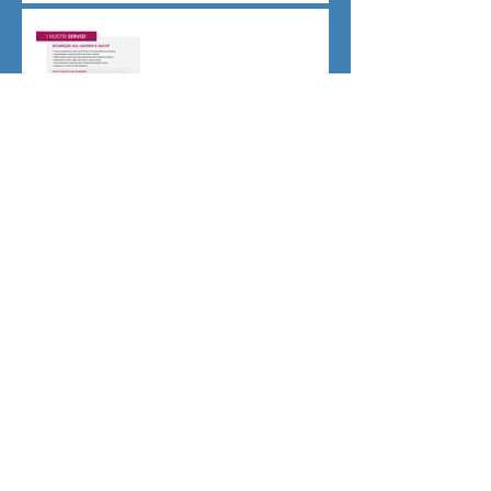
Sicurezza sul lavoro obblighi
di Legge
CU sostitutiva colf e badanti
2026 redditi 2025
Dovere di riservatezza e
patto di non concorrenza
Archivio
luglio 2026
(1)
1 post