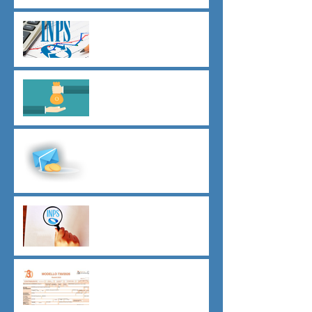
Agevolazioni contributive
assunzioni D.L.62/2026
Il principio del salario giusto
D.L.62/2026
Malattia a cavallo di due anni
oltre 180 giorni
Indici sintetici di affidabilità
contributiva (ISAC)
Dichiarazione 730/2026