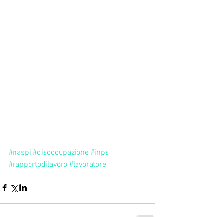
#naspi
#disoccupazione
#inps
#rapportodilavoro
#lavoratore