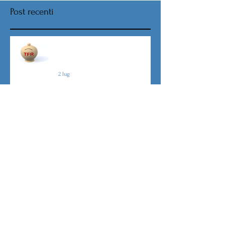
Post recenti
Nuova procedura per la scelta
destinazione TFR da Luglio
2 lug
TFR novità silenzio- assenso dal
01 luglio
1 giu