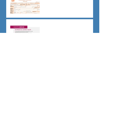
Sicurezza sul lavoro obblighi
di Legge
CU sostitutiva colf e badanti
2026 redditi 2025
Dovere di riservatezza e
patto di non concorrenza
Archivio