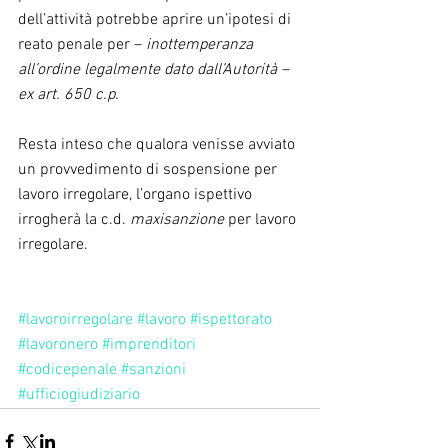
dell’attività potrebbe aprire un’ipotesi di 
reato penale per – 
inottemperanza 
all’ordine legalmente dato dall’Autorità – 
ex art. 650 c.p.
Resta inteso che qualora venisse avviato 
un provvedimento di sospensione per 
lavoro irregolare, l’organo ispettivo 
irrogherà la c.d. 
maxisanzione 
per lavoro 
irregolare.
#lavoroirregolare
#lavoro
#ispettorato
#lavoronero
#imprenditori
#codicepenale
#sanzioni
#ufficiogiudiziario