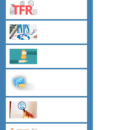
TFR novità silenzio- assenso
dal 01 luglio
Agevolazioni contributive
assunzioni D.L.62/2026
Il principio del salario giusto
D.L.62/2026
Malattia a cavallo di due anni
oltre 180 giorni
Indici sintetici di affidabilità
contributiva (ISAC)
Dichiarazione 730/2026