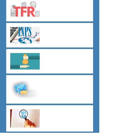
TFR novità silenzio- assenso
dal 01 luglio
Agevolazioni contributive
assunzioni D.L.62/2026
Il principio del salario giusto
D.L.62/2026
Malattia a cavallo di due anni
oltre 180 giorni
Indici sintetici di affidabilità
contributiva (ISAC)