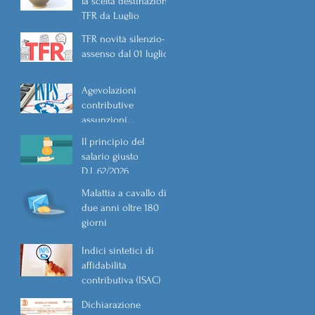
la scelta destinazione
TFR da Luglio
TFR novità silenzio-
assenso dal 01 luglio
Agevolazioni
contributive
assunzioni
D.L.62/2026
Il principio del
salario giusto
D.L.62/2026
Malattia a cavallo di
due anni oltre 180
giorni
Indici sintetici di
affidabilità
contributiva (ISAC)
Dichiarazione