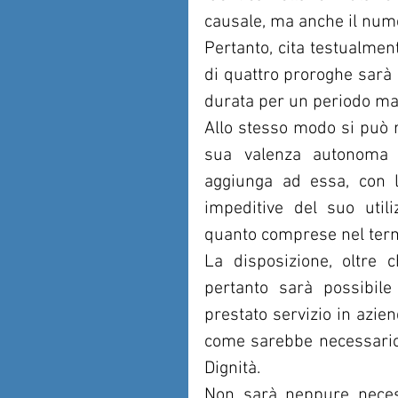
causale, ma anche il num
Pertanto, cita testualment
di quattro proroghe sarà
durata per un periodo ma
Allo stesso modo si può r
sua valenza autonoma ri
aggiunga ad essa, con l
impeditive del suo utili
quanto comprese nel term
La disposizione, oltre c
pertanto sarà possibile 
prestato servizio in azie
come sarebbe necessario s
Dignità.
Non sarà neppure necessa