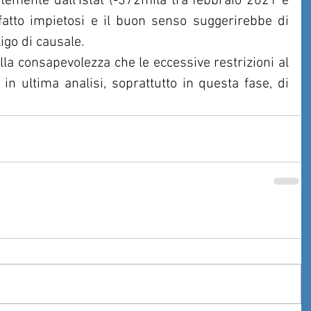
entemente dall’Istat (-372mila tra febbraio 2021 e 
fatto impietosi e il buon senso suggerirebbe di 
igo di causale.
la consapevolezza che le eccessive restrizioni al 
in ultima analisi, soprattutto in questa fase, di 