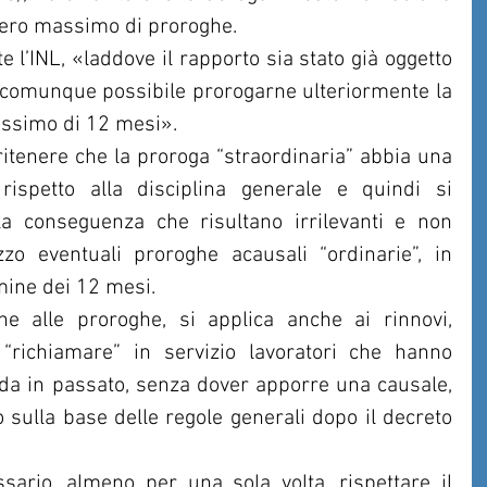
ero massimo di proroghe.
e l’INL, «laddove il rapporto sia stato già oggetto 
 comunque possibile prorogarne ulteriormente la 
ssimo di 12 mesi». 
itenere che la proroga “straordinaria” abbia una 
spetto alla disciplina generale e quindi si 
a conseguenza che risultano irrilevanti e non 
zzo eventuali proroghe acausali “ordinarie”, in 
ine dei 12 mesi.
he alle proroghe, si applica anche ai rinnovi, 
“richiamare” in servizio lavoratori che hanno 
nda in passato, senza dover apporre una causale, 
ulla base delle regole generali dopo il decreto 
rio, almeno per una sola volta, rispettare il 