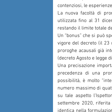
contenziosi, le esperienz
La nuova facoltà di pro
utilizzata fino al 31 d
restando il limite totale d
Un “bonus” che si può spen
vigore del decreto (il 23
proroghe acausali già int
(decreto Agosto e legge di
Una precisazione importan
precedenza di una pror
possibilità, è molto “int
numero massimo di quattro
su tale aspetto l’Ispett
settembre 2020, riferita
identica nella formulazion