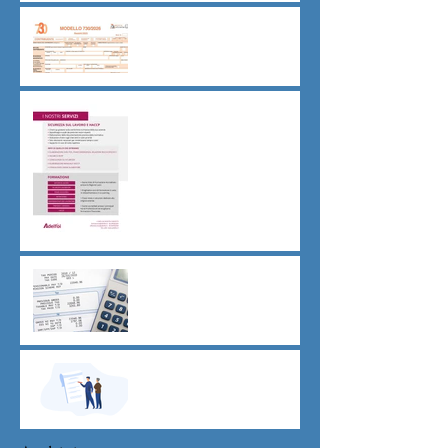
Dichiarazione 730/2026
Sicurezza sul lavoro obblighi
di Legge
CU sostitutiva colf e badanti
2026 redditi 2025
Dovere di riservatezza e
patto di non concorrenza