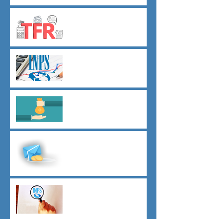
TFR novità silenzio- assenso
dal 01 luglio
Agevolazioni contributive
assunzioni D.L.62/2026
Il principio del salario giusto
D.L.62/2026
Malattia a cavallo di due anni
oltre 180 giorni
Indici sintetici di affidabilità
contributiva (ISAC)