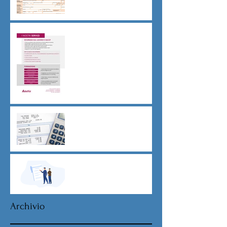
Sicurezza sul lavoro obblighi
di Legge
CU sostitutiva colf e badanti
2026 redditi 2025
Dovere di riservatezza e
patto di non concorrenza
Archivio