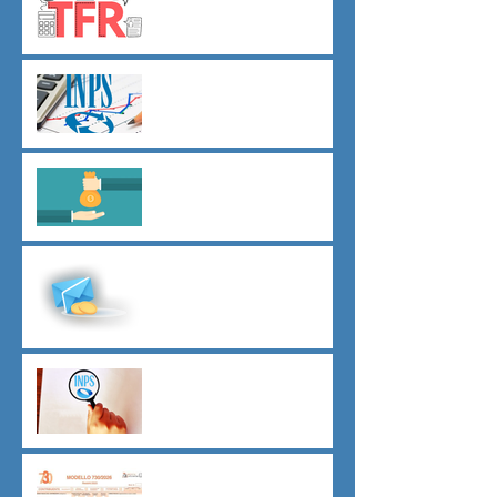
dal 01 luglio
Agevolazioni contributive
assunzioni D.L.62/2026
Il principio del salario giusto
D.L.62/2026
Malattia a cavallo di due anni
oltre 180 giorni
Indici sintetici di affidabilità
contributiva (ISAC)
Dichiarazione 730/2026