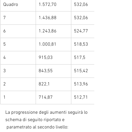
Quadro
1.572,70
532,06
7
1.436,88
532,06
6
1.243,86
524,77
5
1.000,81
518,53
4
915,03
517,5
3
843,55
515,42
2
822,1
513,96
1
714,87
512,71
La progressione degli aumenti seguirà lo 
schema di seguito riportato e 
 parametrato al secondo livello: