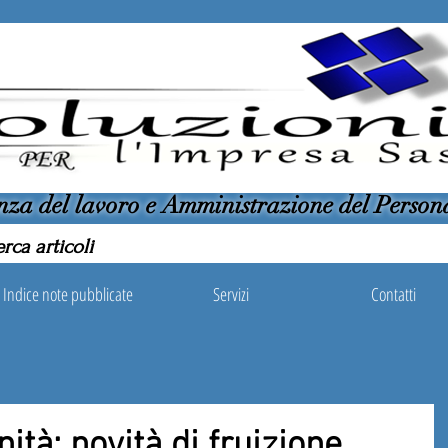
nza del lavoro e Amministrazione del Person
Indice note pubblicate
Servizi
Contatti
tà: novità di fruizione