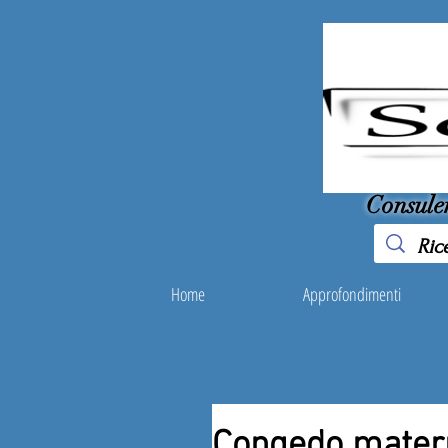
Consule
Home
Approfondimenti
Congedo materni