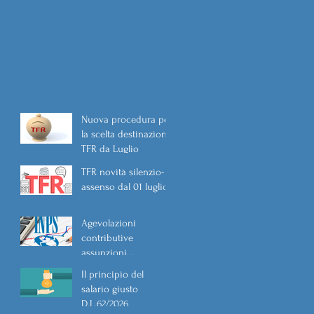
Nuova procedura per
la scelta destinazione
TFR da Luglio
TFR novità silenzio-
assenso dal 01 luglio
Agevolazioni
contributive
assunzioni
D.L.62/2026
Il principio del
salario giusto
D.L.62/2026