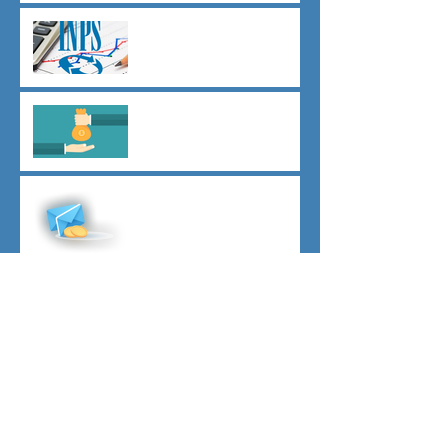
Agevolazioni contributive
assunzioni D.L.62/2026
Il principio del salario giusto
D.L.62/2026
Malattia a cavallo di due anni
oltre 180 giorni
Indici sintetici di affidabilità
contributiva (ISAC)
Dichiarazione 730/2026