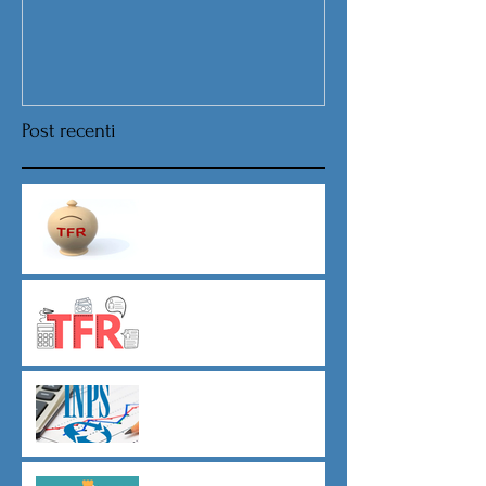
Post recenti
Nuova procedura per la scelta
destinazione TFR da Luglio
TFR novità silenzio- assenso
dal 01 luglio
Agevolazioni contributive
assunzioni D.L.62/2026
Il principio del salario giusto