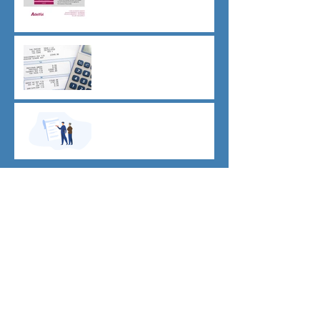
CU sostitutiva colf e badanti
2026 redditi 2025
Dovere di riservatezza e
patto di non concorrenza
Archivio
luglio 2026
(1)
1 post
giugno 2026
(1)
1 post
maggio 2026
(2)
2 post
aprile 2026
(1)
1 post
marzo 2026
(4)
4 post