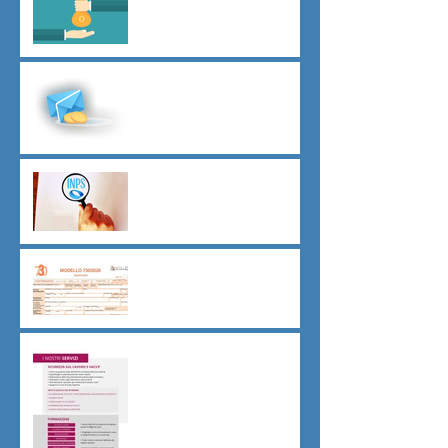
D.L.62/2026
Malattia a cavallo di due anni
oltre 180 giorni
Indici sintetici di affidabilità
contributiva (ISAC)
Dichiarazione 730/2026
Sicurezza sul lavoro obblighi
di Legge