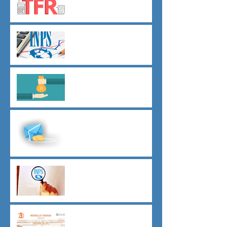
dal 01 luglio
Agevolazioni contributive
assunzioni D.L.62/2026
Il principio del salario giusto
D.L.62/2026
Malattia a cavallo di due anni
oltre 180 giorni
Indici sintetici di affidabilità
contributiva (ISAC)
Dichiarazione 730/2026