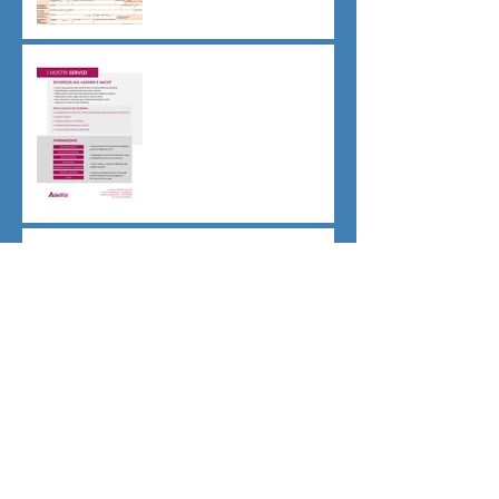
Sicurezza sul lavoro obblighi
di Legge
CU sostitutiva colf e badanti
2026 redditi 2025
Dovere di riservatezza e
patto di non concorrenza
Archivio