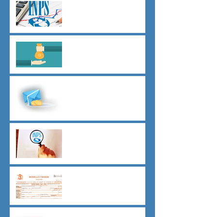
Agevolazioni contributive
assunzioni D.L.62/2026
Il principio del salario giusto
D.L.62/2026
Malattia a cavallo di due anni
oltre 180 giorni
Indici sintetici di affidabilità
contributiva (ISAC)
Dichiarazione 730/2026