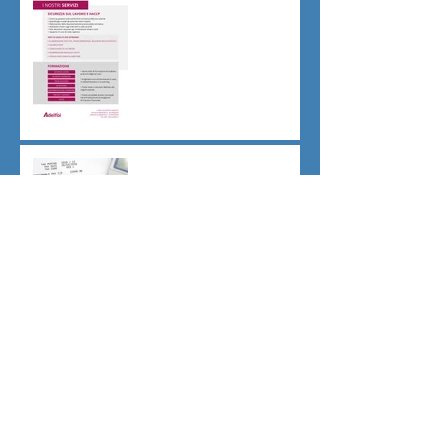
Sicurezza sul lavoro obblighi
di Legge
CU sostitutiva colf e badanti
2026 redditi 2025
Dovere di riservatezza e
patto di non concorrenza
Archivio
luglio 2026
(1)
1 post
giugno 2026
(1)
1 post