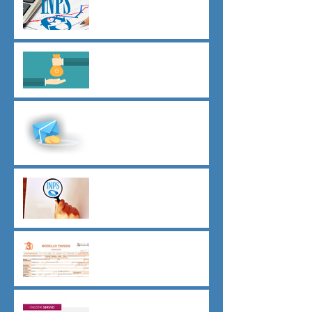
assunzioni D.L.62/2026
Il principio del salario giusto
D.L.62/2026
Malattia a cavallo di due anni
oltre 180 giorni
Indici sintetici di affidabilità
contributiva (ISAC)
Dichiarazione 730/2026
Sicurezza sul lavoro obblighi