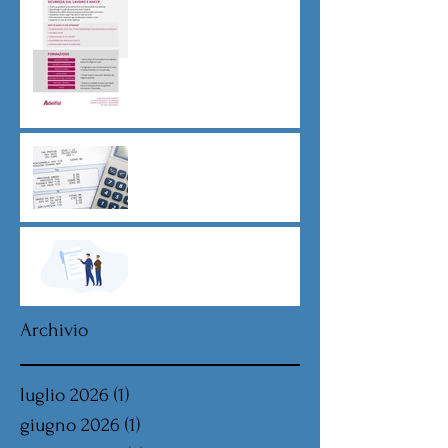
di Legge
CU sostitutiva colf e badanti
2026 redditi 2025
Dovere di riservatezza e
patto di non concorrenza
Archivio
luglio 2026
(1)
1 post
giugno 2026
(1)
1 post