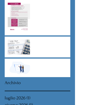
Sicurezza sul lavoro obblighi
di Legge
CU sostitutiva colf e badanti
2026 redditi 2025
Dovere di riservatezza e
patto di non concorrenza
Archivio
luglio 2026
(1)
1 post