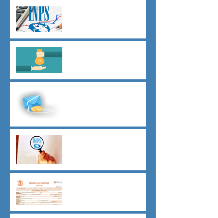
Agevolazioni contributive
assunzioni D.L.62/2026
Il principio del salario giusto
D.L.62/2026
Malattia a cavallo di due anni
oltre 180 giorni
Indici sintetici di affidabilità
contributiva (ISAC)
Dichiarazione 730/2026