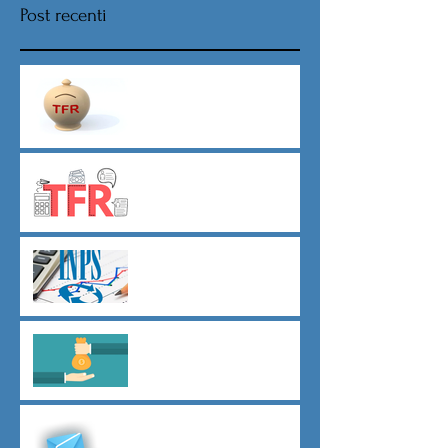
Post recenti
Nuova procedura per la scelta
destinazione TFR da Luglio
TFR novità silenzio- assenso
dal 01 luglio
Agevolazioni contributive
assunzioni D.L.62/2026
Il principio del salario giusto
D.L.62/2026
Malattia a cavallo di due anni
oltre 180 giorni