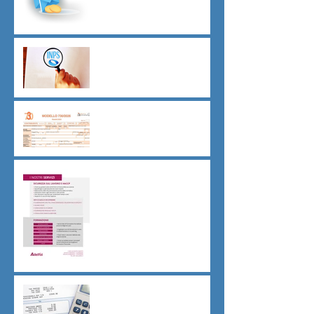
Indici sintetici di affidabilità
contributiva (ISAC)
Dichiarazione 730/2026
Sicurezza sul lavoro obblighi
di Legge
CU sostitutiva colf e badanti
2026 redditi 2025