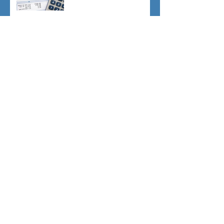
Dovere di riservatezza e
patto di non concorrenza
Archivio
luglio 2026
(1)
1 post
giugno 2026
(1)
1 post
maggio 2026
(2)
2 post
aprile 2026
(1)
1 post
marzo 2026
(4)
4 post
febbraio 2026
(2)
2 post
gennaio 2026
(1)
1 post
dicembre 2025
(1)
1 post
novembre 2025
(2)
2 post