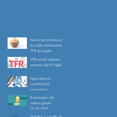
Nuova procedura per
la scelta destinazione
TFR da Luglio
TFR novità silenzio-
assenso dal 01 luglio
Agevolazioni
contributive
assunzioni
D.L.62/2026
Il principio del
salario giusto
D.L.62/2026
Malattia a cavallo di