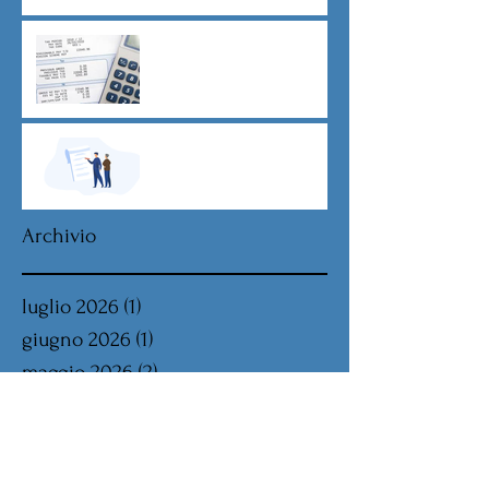
CU sostitutiva colf e badanti
2026 redditi 2025
Dovere di riservatezza e
patto di non concorrenza
Archivio
luglio 2026
(1)
1 post
giugno 2026
(1)
1 post
maggio 2026
(2)
2 post
aprile 2026
(1)
1 post
marzo 2026
(4)
4 post
febbraio 2026
(2)
2 post