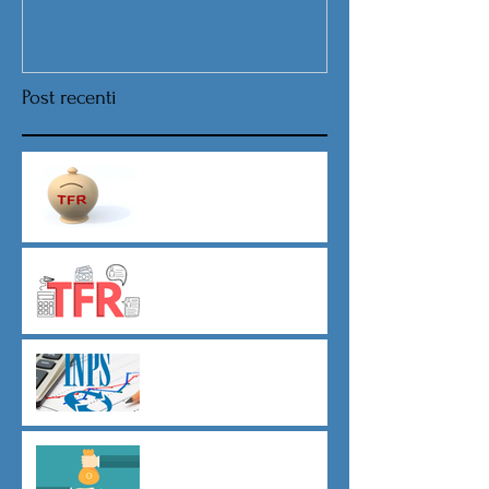
Post recenti
Nuova procedura per la scelta
destinazione TFR da Luglio
TFR novità silenzio- assenso
dal 01 luglio
Agevolazioni contributive
assunzioni D.L.62/2026
Il principio del salario giusto
D.L.62/2026