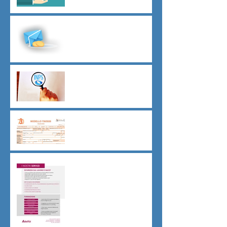
Malattia a cavallo di due anni
oltre 180 giorni
Indici sintetici di affidabilità
contributiva (ISAC)
Dichiarazione 730/2026
Sicurezza sul lavoro obblighi
di Legge