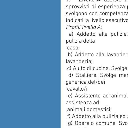
1.    Livello A: assistent
sprovvisti di esperienza p
svolgono con competenza le
indicati, a livello esecutiv
Profili livello A:
 a) Addetto alle pulizie. Svolge esclusivamente mansioni relative alla 
pulizia della
 casa;
 b) Addetto alla lavanderia. Svolge esclusivamente mansioni relative alla 
lavanderia;
 c) Aiuto di cucina. Svol
 d) Stalliere. Svolge mansioni di normale pulizia della stalla e di cura 
generica del/dei
 cavallo/i;
 e) Assistente ad animali domestici. Svolge esclusivamente mansioni di 
assistenza ad
 animali domestici;
 f) Addetto alla pulizia ed
 g) Operaio comune. Svolge esclusivamente mansioni manuali, di fatica, 