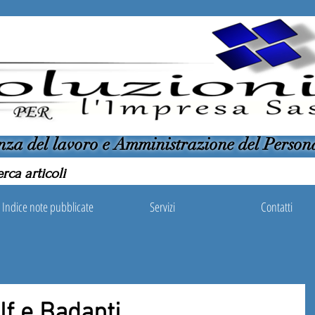
nza del lavoro e Amministrazione del Person
Indice note pubblicate
Servizi
Contatti
f e Badanti