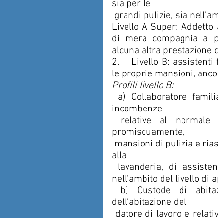
sia per le
 grandi pulizie, sia nell’
Livello A Super: Addetto
di mera compagnia a per
alcuna altra prestazione d
2.    Livello B: assistent
le proprie mansioni, ancor
Profili livello B:
 a) Collaboratore familiare generico polifunzionale. Svolge le plurime 
incombenze
 relative al normale andamento della vita familiare, compiendo, 
promiscuamente,
 mansioni di pulizia e riassetto della casa, di addetto alla cucina, di addetto 
alla
 lavanderia, di assistente ad animali domestici, nonché altri compiti 
nell’ambito del livello di
 b) Custode di abitazione privata. Svolge mansioni di vigilanza 
dell’abitazione del
 datore di lavoro e relative pertinenze, nonché, se fornito di alloggio nella 