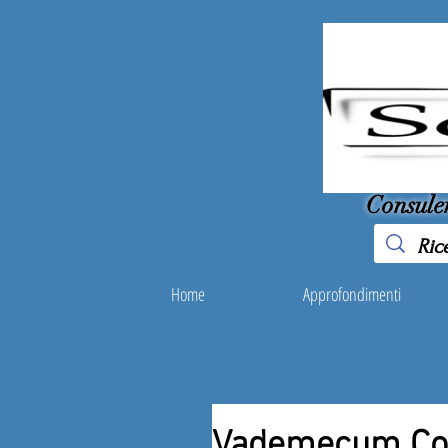
Consule
Home
Approfondimenti
Vademecum Col