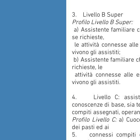
3.    Livello B Super
Profilo Livello B Super:
 a) Assistente familiare che assiste persone autosufficienti, ivi comprese, 
se richieste,
 le attività connesse alle esigenze del vitto e della pulizia della casa ove 
vivono gli assistiti;
 b) Assistente familiare che assiste bambini (baby sitter), ivi comprese, se 
richieste, le
 attività connesse alle esigenze del vitto e della pulizia della casa ove 
vivono gli assistiti.
4.    Livello C: assist
conoscenze di base, sia te
compiti assegnati, operan
Profilo Livello C:
 a) Cuoc
dei pasti ed ai 
5.    connessi compiti 