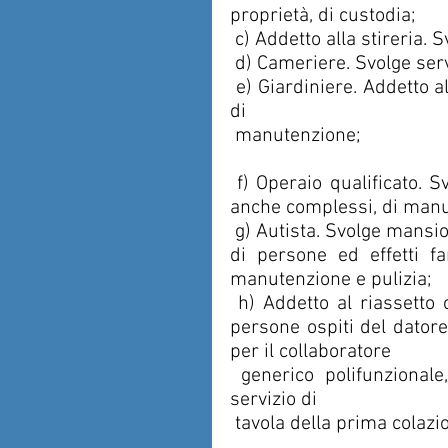
proprietà, di custodia;
 c) Addetto alla stireria. 
 d) Cameriere. Svolge serv
 e) Giardiniere. Addetto alla cura delle aree verdi ed ai connessi interventi 
di
 manutenzione;
 f) Operaio qualificato. Svolge mansioni manuali nell’ambito di interventi, 
anche complessi, di manu
 g) Autista. Svolge mansioni di conduzione di automezzi adibiti al trasporto 
di persone ed effetti fam
manutenzione e pulizia;
 h) Addetto al riassetto camere e servizio di prima colazione anche per 
persone ospiti del datore
per il collaboratore
 generico polifunzionale, oltreché occuparsi del rifacimento camere e 
servizio di
 tavola della prima colazio