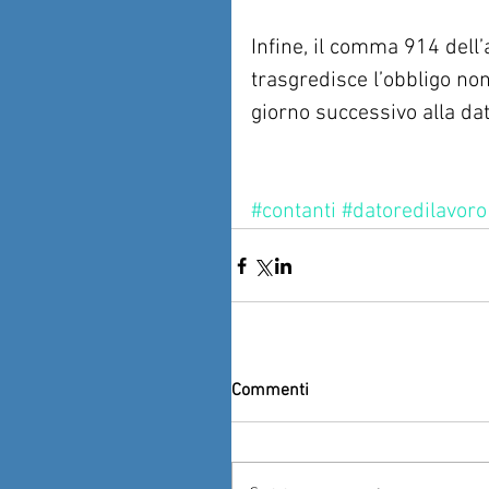
Infine, il comma 914 dell’a
trasgredisce l’obbligo no
giorno successivo alla da
#contanti
#datoredilavoro
Commenti