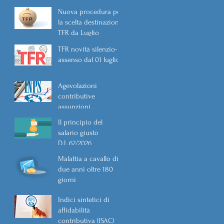
Nuova procedura per
la scelta destinazione
TFR da Luglio
TFR novità silenzio-
assenso dal 01 luglio
Agevolazioni
contributive
assunzioni
D.L.62/2026
Il principio del
salario giusto
D.L.62/2026
Malattia a cavallo di
due anni oltre 180
giorni
Indici sintetici di
affidabilità
contributiva (ISAC)