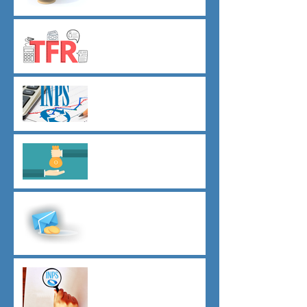
TFR novità silenzio- assenso
dal 01 luglio
Agevolazioni contributive
assunzioni D.L.62/2026
Il principio del salario giusto
D.L.62/2026
Malattia a cavallo di due anni
oltre 180 giorni
Indici sintetici di affidabilità
contributiva (ISAC)