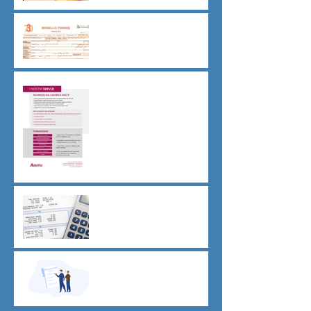
Dichiarazione 730/2026
Sicurezza sul lavoro obblighi
di Legge
CU sostitutiva colf e badanti
2026 redditi 2025
Dovere di riservatezza e
patto di non concorrenza