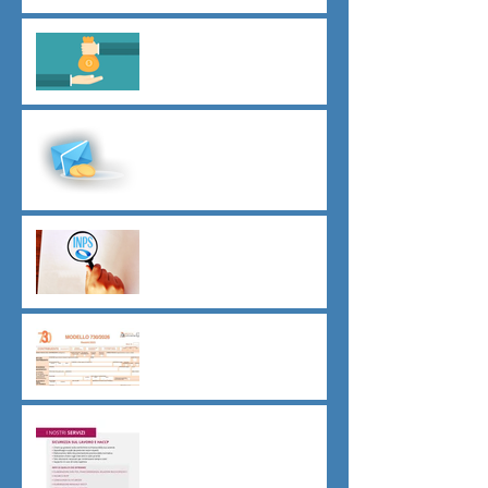
Il principio del salario giusto
D.L.62/2026
Malattia a cavallo di due anni
oltre 180 giorni
Indici sintetici di affidabilità
contributiva (ISAC)
Dichiarazione 730/2026
Sicurezza sul lavoro obblighi
di Legge