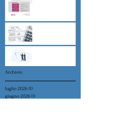
CU sostitutiva colf e badanti
2026 redditi 2025
Dovere di riservatezza e
patto di non concorrenza
Archivio
luglio 2026
(1)
1 post
giugno 2026
(1)
1 post
maggio 2026
(2)
2 post
aprile 2026
(1)
1 post