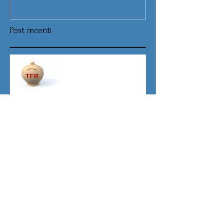
Post recenti
Nuova procedura per la scelta
destinazione TFR da Luglio
TFR novità silenzio- assenso
dal 01 luglio
Agevolazioni contributive
assunzioni D.L.62/2026
Il principio del salario giusto
D.L.62/2026