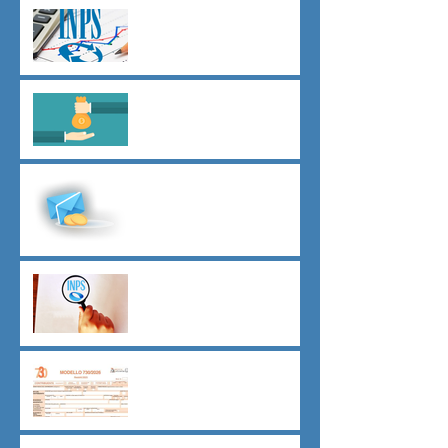
Agevolazioni contributive
assunzioni D.L.62/2026
Il principio del salario giusto
D.L.62/2026
Malattia a cavallo di due anni
oltre 180 giorni
Indici sintetici di affidabilità
contributiva (ISAC)
Dichiarazione 730/2026