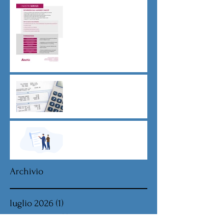
Sicurezza sul lavoro obblighi
di Legge
CU sostitutiva colf e badanti
2026 redditi 2025
Dovere di riservatezza e
patto di non concorrenza
Archivio
luglio 2026
(1)
1 post
giugno 2026
(1)
1 post