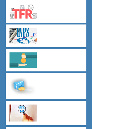
TFR novità silenzio- assenso
dal 01 luglio
Agevolazioni contributive
assunzioni D.L.62/2026
Il principio del salario giusto
D.L.62/2026
Malattia a cavallo di due anni
oltre 180 giorni
Indici sintetici di affidabilità
contributiva (ISAC)