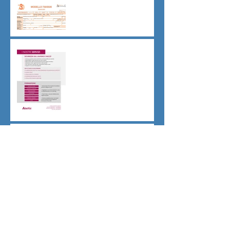
Dichiarazione 730/2026
Sicurezza sul lavoro obblighi
di Legge
CU sostitutiva colf e badanti
2026 redditi 2025
Dovere di riservatezza e
patto di non concorrenza
Archivio