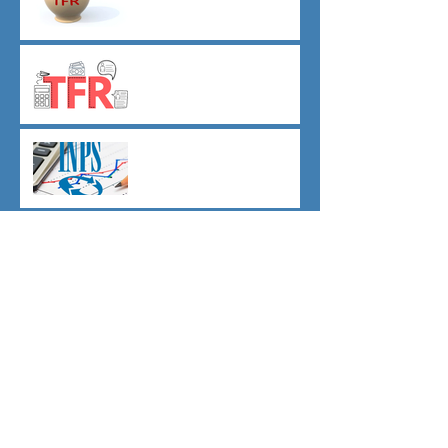
TFR novità silenzio- assenso
dal 01 luglio
Agevolazioni contributive
assunzioni D.L.62/2026
Il principio del salario giusto
D.L.62/2026
Malattia a cavallo di due anni
oltre 180 giorni
Indici sintetici di affidabilità
contributiva (ISAC)