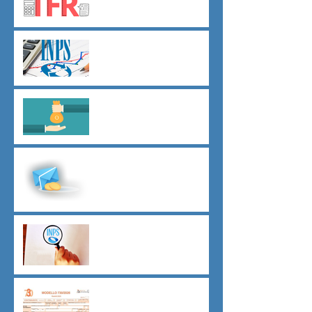
dal 01 luglio
Agevolazioni contributive
assunzioni D.L.62/2026
Il principio del salario giusto
D.L.62/2026
Malattia a cavallo di due anni
oltre 180 giorni
Indici sintetici di affidabilità
contributiva (ISAC)
Dichiarazione 730/2026