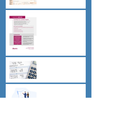
Sicurezza sul lavoro obblighi
di Legge
CU sostitutiva colf e badanti
2026 redditi 2025
Dovere di riservatezza e
patto di non concorrenza
Archivio