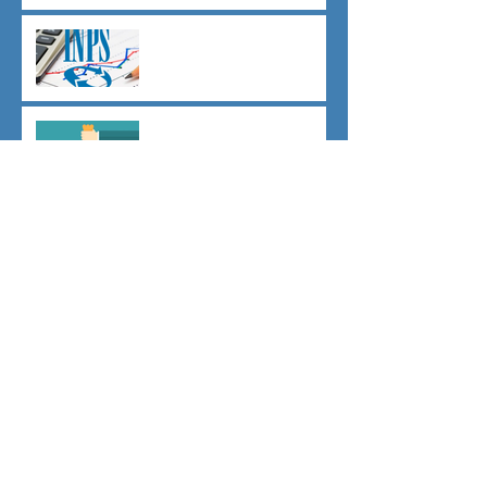
Agevolazioni contributive
assunzioni D.L.62/2026
Il principio del salario giusto
D.L.62/2026
Malattia a cavallo di due anni
oltre 180 giorni
Indici sintetici di affidabilità
contributiva (ISAC)
Dichiarazione 730/2026