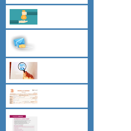
Il principio del salario giusto
D.L.62/2026
Malattia a cavallo di due anni
oltre 180 giorni
Indici sintetici di affidabilità
contributiva (ISAC)
Dichiarazione 730/2026
Sicurezza sul lavoro obblighi
di Legge