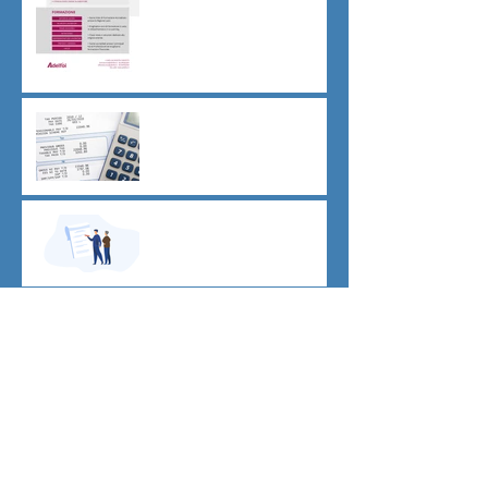
CU sostitutiva colf e badanti
2026 redditi 2025
Dovere di riservatezza e
patto di non concorrenza
Archivio
luglio 2026
(1)
1 post
giugno 2026
(1)
1 post
maggio 2026
(2)
2 post
aprile 2026
(1)
1 post