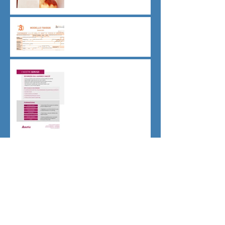
Dichiarazione 730/2026
Sicurezza sul lavoro obblighi
di Legge
CU sostitutiva colf e badanti
2026 redditi 2025
Dovere di riservatezza e
patto di non concorrenza