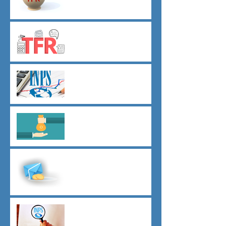
TFR novità silenzio- assenso
dal 01 luglio
Agevolazioni contributive
assunzioni D.L.62/2026
Il principio del salario giusto
D.L.62/2026
Malattia a cavallo di due anni
oltre 180 giorni
Indici sintetici di affidabilità
contributiva (ISAC)