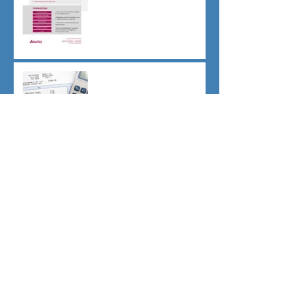
CU sostitutiva colf e badanti
2026 redditi 2025
Dovere di riservatezza e
patto di non concorrenza
Archivio
luglio 2026
(1)
1 post
giugno 2026
(1)
1 post
maggio 2026
(2)
2 post
aprile 2026
(1)
1 post