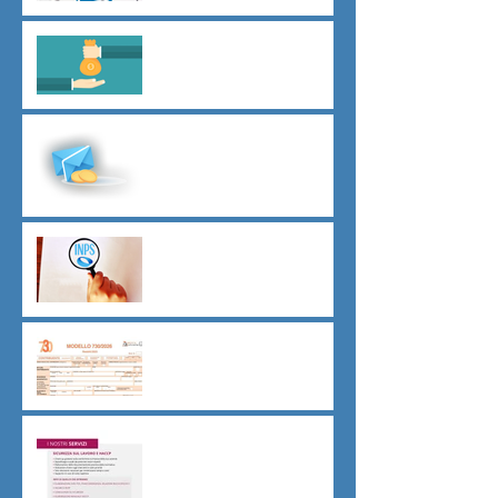
Il principio del salario giusto
D.L.62/2026
Malattia a cavallo di due anni
oltre 180 giorni
Indici sintetici di affidabilità
contributiva (ISAC)
Dichiarazione 730/2026
Sicurezza sul lavoro obblighi
di Legge