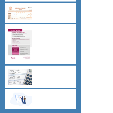
Dichiarazione 730/2026
Sicurezza sul lavoro obblighi
di Legge
CU sostitutiva colf e badanti
2026 redditi 2025
Dovere di riservatezza e
patto di non concorrenza