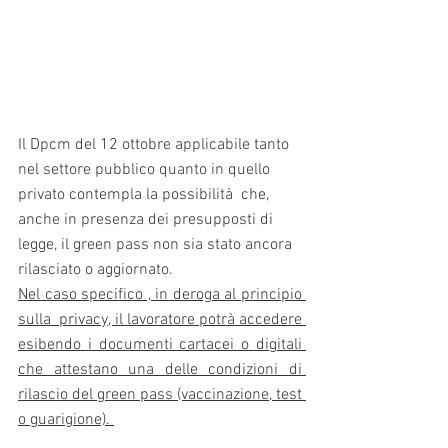
Il Dpcm del 12 ottobre applicabile tanto 
nel settore pubblico quanto in quello 
privato contempla la possibilità  che, 
anche in presenza dei presupposti di 
legge, il green pass non sia stato ancora 
rilasciato o aggiornato.
Nel caso specifico , in deroga al principio 
sulla  privacy, il lavoratore potrà accedere 
esibendo i documenti cartacei o digitali 
che attestano una delle condizioni di 
rilascio del green pass (vaccinazione, test 
o guarigione). 