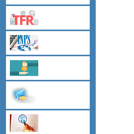
TFR novità silenzio- assenso
dal 01 luglio
Agevolazioni contributive
assunzioni D.L.62/2026
Il principio del salario giusto
D.L.62/2026
Malattia a cavallo di due anni
oltre 180 giorni
Indici sintetici di affidabilità
contributiva (ISAC)