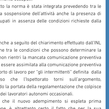
to la norma è stata integrata prevedendo tra le 
 sospensione dell’attività anche la presenza di 
pati in assenza delle condizioni richieste dalla 
che a seguito del chiarimento effettuato dall’INL 
he tra le condizioni che possono determinare la 
 non rientri la mancata comunicazione preventiva  
 essere assimilata alla comunicazione preventiva 
to di lavoro per “gli intermittenti” definita  dalla 
 che l’Ispettorato torni sull’argomento, 
 la portata della regolamentazione che colpisce 
o dei lavoratori autonomi occasionali.
 che il nuovo adempimento si espleta prima 
ione, è altrettanto certo il fatto che per la sua 