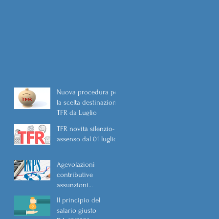
Nuova procedura per
la scelta destinazione
TFR da Luglio
TFR novità silenzio-
assenso dal 01 luglio
Agevolazioni
contributive
assunzioni
D.L.62/2026
Il principio del
salario giusto