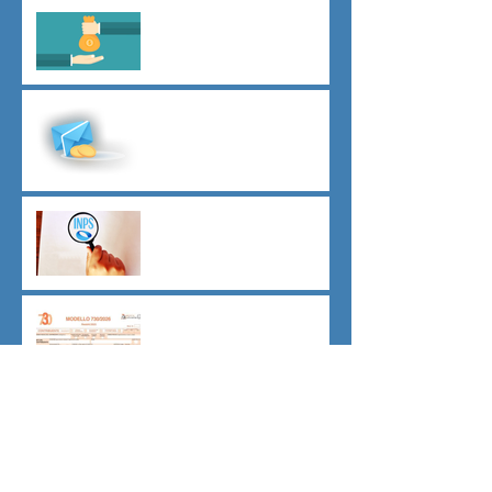
Il principio del salario giusto
D.L.62/2026
Malattia a cavallo di due anni
oltre 180 giorni
Indici sintetici di affidabilità
contributiva (ISAC)
Dichiarazione 730/2026
Sicurezza sul lavoro obblighi
di Legge