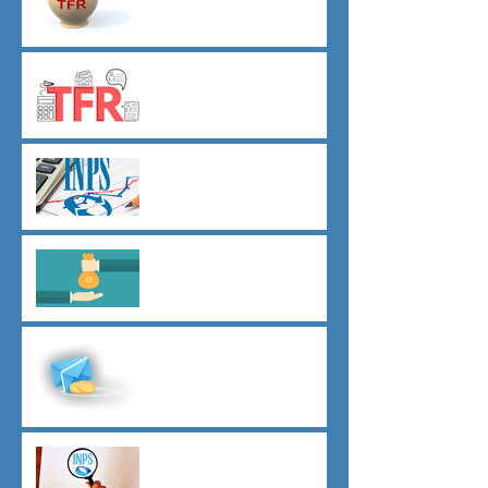
destinazione TFR da Luglio
TFR novità silenzio- assenso
dal 01 luglio
Agevolazioni contributive
assunzioni D.L.62/2026
Il principio del salario giusto
D.L.62/2026
Malattia a cavallo di due anni
oltre 180 giorni
Indici sintetici di affidabilità
contributiva (ISAC)