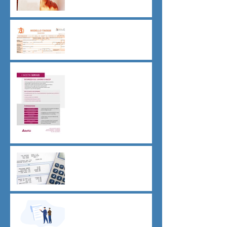
Dichiarazione 730/2026
Sicurezza sul lavoro obblighi
di Legge
CU sostitutiva colf e badanti
2026 redditi 2025
Dovere di riservatezza e
patto di non concorrenza